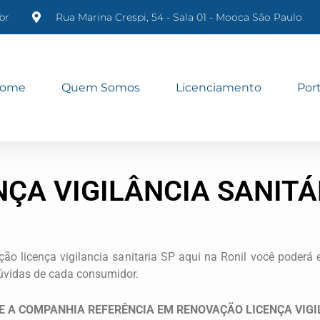
br
Rua Marina Crespi, 54 - Sala 01 - Mooca São Paulo
ome
Quem Somos
Licenciamento
Port
ÇA VIGILÂNCIA SANITÁ
ão licença vigilancia sanitaria SP aqui na Ronil você poderá
úvidas de cada consumidor.
 A COMPANHIA REFERÊNCIA EM RENOVAÇÃO LICENÇA VIGI