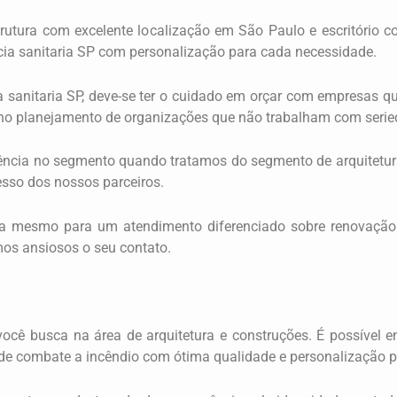
rutura com excelente localização em São Paulo e escritório co
ncia sanitaria SP com personalização para cada necessidade.
a sanitaria SP, deve-se ter o cuidado em orçar com empresas q
 no planejamento de organizações que não trabalham com serie
rência no segmento quando tratamos do segmento de arquitetura
esso dos nossos parceiros.
a mesmo para um atendimento diferenciado sobre renovação l
os ansiosos o seu contato.
cê busca na área de arquitetura e construções. É possível e
 de combate a incêndio com ótima qualidade e personalização 