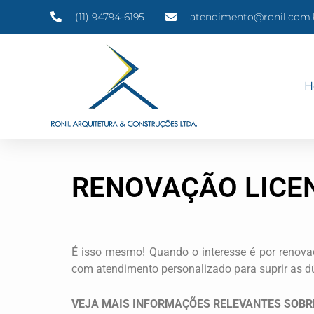
Ir
(11) 94794-6195
atendimento@ronil.com.
para
o
conteúdo
H
RENOVAÇÃO LICEN
É isso mesmo! Quando o interesse é por renovaç
com atendimento personalizado para suprir as d
VEJA MAIS INFORMAÇÕES RELEVANTES SOBRE